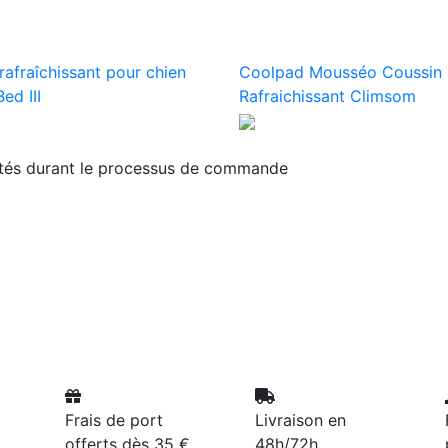
rafraîchissant pour chien
Coolpad Mousséo Coussin
ed III
Rafraichissant Climsom
ités durant le processus de commande
Frais de port
Livraison en
offerts dès 35 €
48h/72h