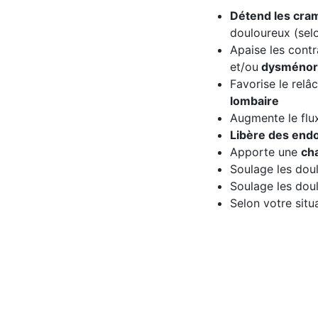
Détend les cra
douloureux (selo
Apaise les contr
et/ou
dysménor
Favorise le rel
lombaire
Augmente le flux
Libère des end
Apporte une
ch
Soulage les doule
Soulage les doul
Selon votre sit