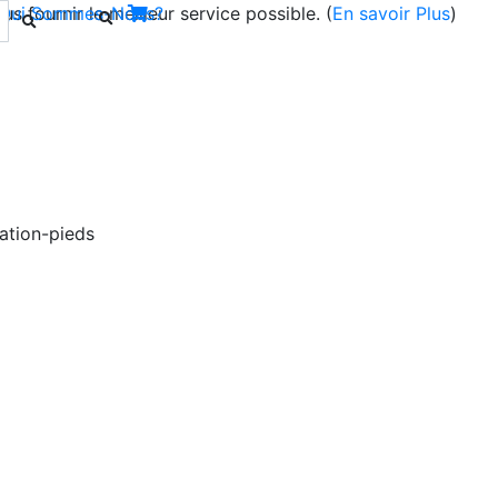
s fournir le meilleur service possible. (
Qui Sommes-Nous?
En savoir Plus
)
Next