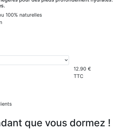
es.
u 100% naturelles
n
12.90
€
TTC
lients
ndant que vous dormez !