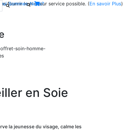
s fournir le meilleur service possible. (
Qui Sommes-Nous?
En savoir Plus
)
e
Next
ller en Soie
erve la jeunesse du visage, calme les