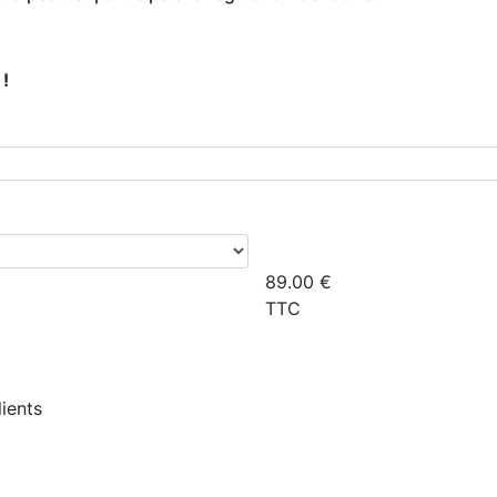
!
89.00
€
TTC
lients