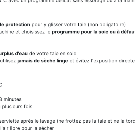
30°C avec un programme délicat sans essorage ou à la main
 de protection
pour y glisser votre taie (non obligatoire)
machine et choisissez le
programme pour la soie ou à défaut
urplus d'eau
de votre taie en soie
'utilisez
jamais de sèche linge
et évitez l'exposition directe 
°C
 3 minutes
 plusieurs fois
serviette après le lavage (ne frottez pas la taie et ne la tor
l'air libre pour la sécher