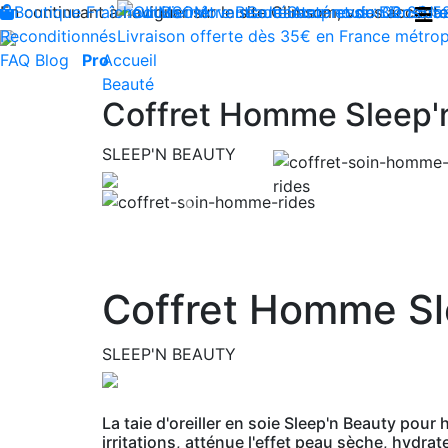
En continuant à naviguer sur le site Climsom, vous acceptez 
Boutique
Fraîcheur
Produits innovants de Santé et de Bien-être
Bien-être
Beauté
Contactez-nous : 02 85 5
Acupression
Dos
Ja
Reconditionnés
Livraison offerte dès 35€ en France métrop
FAQ
Blog
Pro
Accueil
Beauté
Coffret Homme Sleep'n 
SLEEP'N BEAUTY
Previous
Coffret Homme Sle
SLEEP'N BEAUTY
La taie d'oreiller en soie Sleep'n Beauty pour
irritations, atténue l'effet peau sèche, hydrate