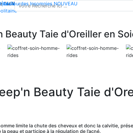
l'utilisation de cookies pour enregistrer votre panier et vou
 | Livraison offerte dès 35€ en France métropolitaine
2 44 74
mbes lourdes
-
contact@climsom.com
Insomnies
NOUVEAU
olitaine
Beauty Taie d'Oreiller en Soi
ep'n Beauty Taie d'Orei
 homme limite la chute des cheveux et donc la calvitie, prés
 la peau et participe à la régulation de l’acné.