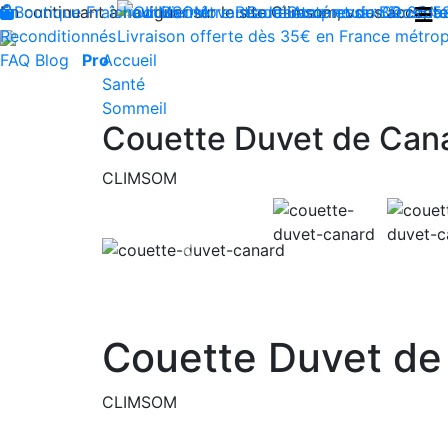
En continuant à naviguer sur le site Climsom, vous acceptez 
Boutique
Fraîcheur
Produits innovants de Santé et de Bien-être
Bien-être
Beauté
Contactez-nous : 02 85 5
Acupression
Dos
Ja
Reconditionnés
Livraison offerte dès 35€ en France métrop
FAQ
Blog
Pro
Accueil
Santé
Sommeil
Couette Duvet de Can
CLIMSOM
Previous
Couette Duvet de
CLIMSOM