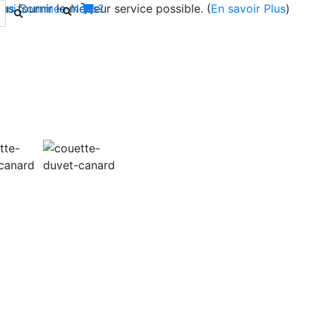
s fournir le meilleur service possible. (
Qui Sommes-Nous?
En savoir Plus
)
Next