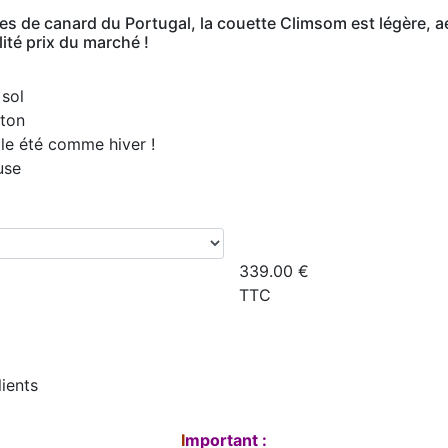
de canard du Portugal, la couette Climsom est légère, aér
ité prix du marché !
 sol
oton
ale été comme hiver !
use
339.00
€
TTC
lients
I
mportant :