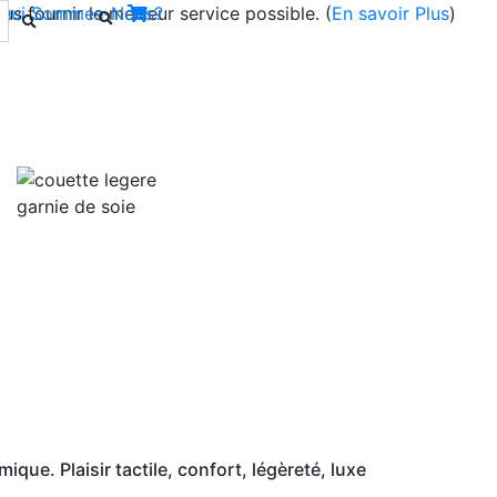
s fournir le meilleur service possible. (
Qui Sommes-Nous?
En savoir Plus
)
Next
ue. Plaisir tactile, confort, légèreté, luxe