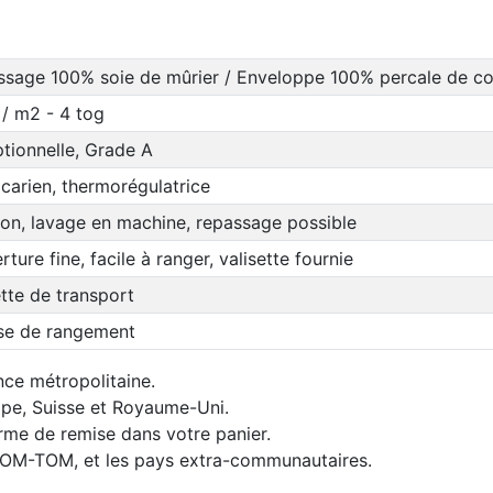
ssage 100% soie de mûrier / Enveloppe 100% percale de c
/ m2 - 4 tog
tionnelle, Grade A
acarien, thermorégulatrice
ion, lavage en machine, repassage possible
ture fine, facile à ranger, valisette fournie
ette de transport
se de rangement
nce métropolitaine.
rope, Suisse et Royaume-Uni.
orme de remise dans votre panier.
 DOM-TOM, et les pays extra-communautaires.