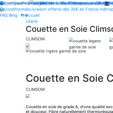
En continuant à naviguer sur le site Climsom, vous acceptez 
Boutique
Fraîcheur
Produits innovants de Santé et de Bien-être
Bien-être
Beauté
Contactez-nous : 02 85 5
Acupression
Dos
Ja
Reconditionnés
Livraison offerte dès 35€ en France métrop
FAQ
Blog
Pro
Accueil
Literie
Couette en Soie Clim
CLIMSOM
Previous
Couette en Soie 
CLIMSOM
Couette en soie de grade A, d'une qualité exc
et douceur. Fibre naturellement thermorégulatr