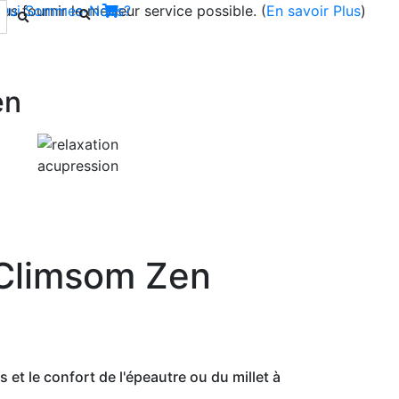
s fournir le meilleur service possible. (
Qui Sommes-Nous?
En savoir Plus
)
en
Next
 Climsom Zen
 et le confort de l'épeautre ou du millet à