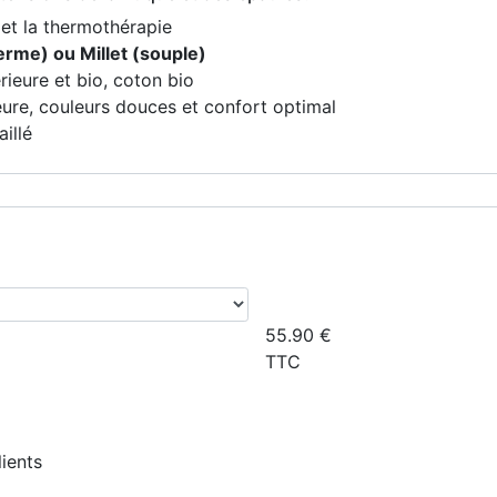
et la thermothérapie
erme) ou Millet (souple)
rieure et bio, coton bio
eure, couleurs douces et confort optimal
illé
55.90
€
TTC
lients