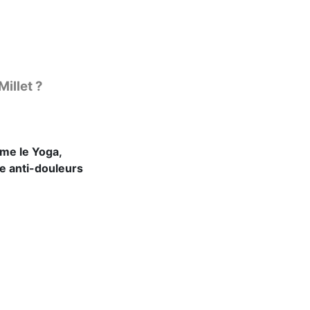
illet ?
mme le Yoga,
ue anti-douleurs