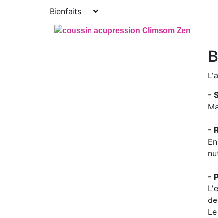
Bienfaits
B
L'
- 
Ma
- 
En
nu
- 
L'
de
Le