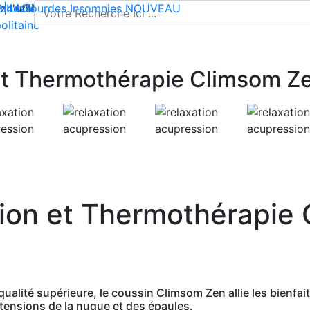
l'utilisation de cookies pour enregistrer votre panier et vou
 | Livraison offerte dès 35€ en France métropolitaine
2 44 74
mbes lourdes
-
contact@climsom.com
Insomnies
NOUVEAU
olitaine
et Thermothérapie Climsom Z
ion et Thermothérapie
alité supérieure, le coussin Climsom Zen allie les bienfaits
s tensions de la nuque et des épaules.