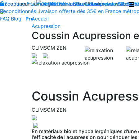
En continuant à naviguer sur le site Climsom, vous acceptez 
Boutique
Fraîcheur
Produits innovants de Santé et de Bien-être
Bien-être
Beauté
Contactez-nous : 02 85 5
Acupression
Dos
Ja
Reconditionnés
Livraison offerte dès 35€ en France métrop
FAQ
Blog
Pro
Accueil
Acupression
Coussin Acupression 
CLIMSOM ZEN
Previous
Coussin Acupress
CLIMSOM ZEN
En matériaux bio et hypoallergéniques d'une qu
l'efficacité de l'acupression pour dénouer le