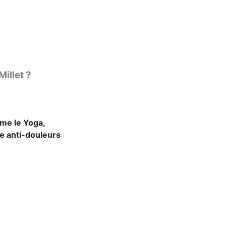
illet ?
mme le Yoga,
ue anti-douleurs