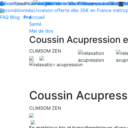
En continuant à naviguer sur le site Climsom, vous acceptez 
Boutique
Fraîcheur
Produits innovants de Santé et de Bien-être
Bien-être
Beauté
Contactez-nous : 02 85 5
Acupression
Dos
Ja
Reconditionnés
Livraison offerte dès 35€ en France métrop
FAQ
Blog
Pro
Accueil
Santé
Mal de dos
Coussin Acupression 
CLIMSOM ZEN
Previous
Coussin Acupress
CLIMSOM ZEN
En matériaux bio et hypoallergéniques d'une qu