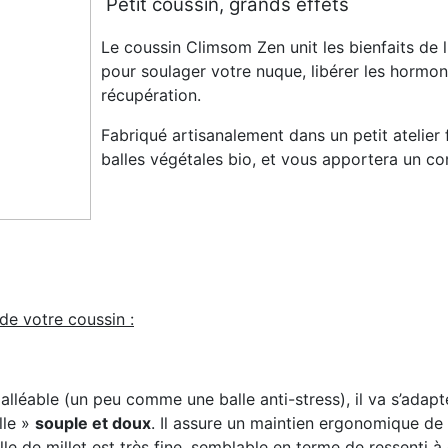
Petit coussin, grands effets
Le coussin Climsom Zen unit les bienfaits de 
pour soulager votre nuque, libérer les hormone
récupération.
Fabriqué artisanalement dans un petit atelier 
balles végétales bio, et vous apportera un con
de votre coussin :
léable (un peu comme une balle anti-stress), il va s’adapte
lle »
souple et doux
. Il assure un maintien ergonomique de l
lle de millet est très fine, semblable en terme de ressenti à 