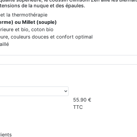
s tensions de la nuque et des épaules.
et la thermothérapie
erme) ou Millet (souple)
rieure et bio, coton bio
eure, couleurs douces et confort optimal
illé
55.90
€
TTC
lients