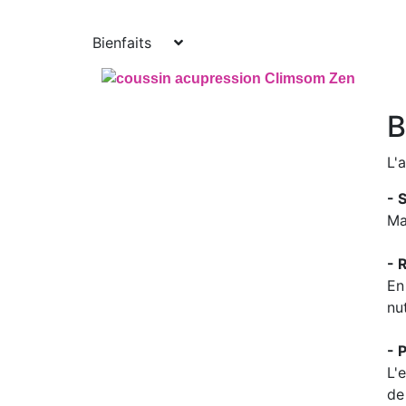
Bienfaits
B
L'
- 
Ma
- 
En
nu
- 
L'
de