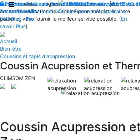
En continuant à naviguer sur le site Climsom, vous
Boutique
Produits innovants de Santé et de Bien-être | Livraison 
Fraîcheur
Bien-être
Contactez-nous : 02 85 52 4
Beauté
Acupression
Dos
Ja
acceptez l'utilisation de cookies pour enregistrer votre
Reconditionnés
Livraison offerte dès 35€ en France métropolitaine
panier et vous fournir le meilleur service possible. (
FAQ
Blog
Pro
En
savoir Plus
)
Accueil
Bien-être
Coussins et tapis d'acupression
Coussin Acupression et The
CLIMSOM ZEN
Previous
Coussin Acupression e