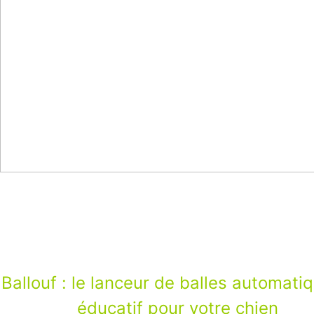
Ballouf : le lanceur de balles automati
q
éducatif pour votre chien