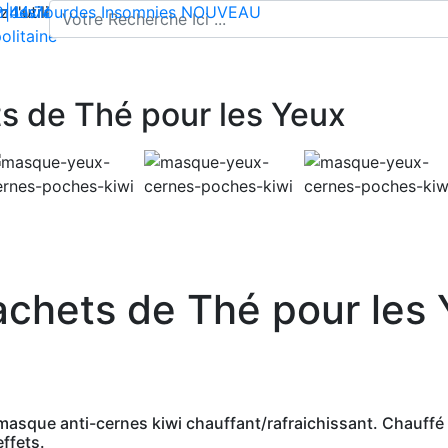
l'utilisation de cookies pour enregistrer votre panier et vou
 | Livraison offerte dès 35€ en France métropolitaine
2 44 74
mbes lourdes
-
contact@climsom.com
Insomnies
NOUVEAU
olitaine
s de Thé pour les Yeux
achets de Thé pour les
sque anti-cernes kiwi chauffant/rafraichissant. Chauffé o
effets.