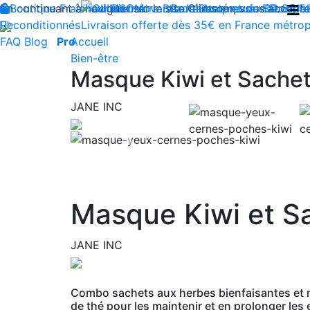
En continuant à naviguer sur le site Climsom, vous acceptez 
Boutique
Fraîcheur
Produits innovants de Santé et de Bien-être
Bien-être
Beauté
Contactez-nous : 02 85 5
Acupression
Dos
Ja
Reconditionnés
Livraison offerte dès 35€ en France métrop
FAQ
Blog
Pro
Accueil
Bien-être
Masque Kiwi et Sachet
JANE INC
Previous
Masque Kiwi et S
JANE INC
Combo sachets aux herbes bienfaisantes et ma
de thé pour les maintenir et en prolonger les 