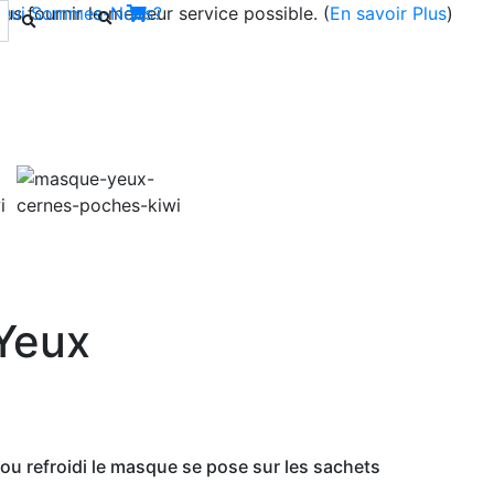
s fournir le meilleur service possible. (
Qui Sommes-Nous?
En savoir Plus
)
Next
 Yeux
u refroidi le masque se pose sur les sachets