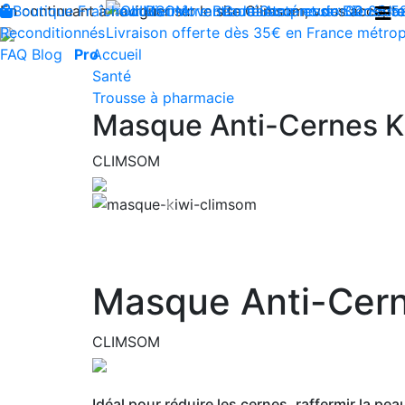
En continuant à naviguer sur le site Climsom, vous acceptez 
Boutique
Fraîcheur
Produits innovants de Santé et de Bien-être
Bien-être
Beauté
Contactez-nous : 02 85 5
Acupression
Dos
Ja
Reconditionnés
Livraison offerte dès 35€ en France métrop
FAQ
Blog
Pro
Accueil
Santé
Trousse à pharmacie
Masque Anti-Cernes K
CLIMSOM
Previous
Masque Anti-Cern
CLIMSOM
Idéal pour réduire les cernes, raffermir la pea