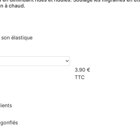
on à chaud.
 son élastique
3.90
€
TTC
lients
 gonflés