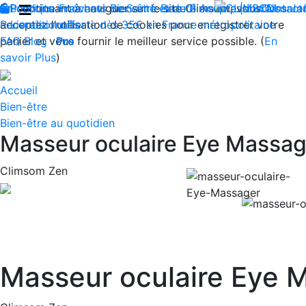
En continuant à naviguer sur le site Climsom, vous
Boutique
Produits innovants de Santé et de Bien-être | Livraison 
Fraîcheur
Bien-être
Beauté
Acupression
Contact
Dos
Ja
acceptez l'utilisation de cookies pour enregistrer votre
Reconditionnés
Livraison offerte dès 35€ en France métropolitaine
panier et vous fournir le meilleur service possible. (
FAQ
Blog
Pro
En
savoir Plus
)
Accueil
Bien-être
Bien-être au quotidien
Masseur oculaire Eye Massag
Climsom Zen
Previous
Masseur oculaire Eye 