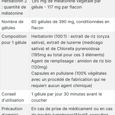
Herbatonin 2
1,95 mg de mélatonine végétale par
: quantité de
gélule - 117 mg par flacon
mélatonine
Nombre de
60 gélules de 390 mg, conditionnées en
gélules
flacon
Composition
Herbatonin (100:1) : extrait de riz (oryza
pour 1 gélule
sativa), extrait de luzerne (medicago
sativa) et de Chlorella pyrenoidosa
(195mg au total pour ces 3 éléments)
Agent de remplissage : amidon de riz bio
(120mg)
Capsules en pullulane (100% végétales
avec un procédé de fabrication qui ne
requiert aucun agent chimique)
Conseil
1 gélule par jour 30 minutes avant le
d'utilisation
coucher
Précaution
En cas de prise de médicament ou en cas
d'emploi
de trouble lymphoprolifératif, consultez