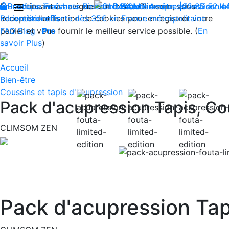
En continuant à naviguer sur le site Climsom, vous
Boutique
Produits innovants de Santé et de Bien-être | Livraison 
Fraîcheur
Bien-être
Contactez-nous : 02 85 52 4
Beauté
Acupression
Dos
Ja
acceptez l'utilisation de cookies pour enregistrer votre
Reconditionnés
Livraison offerte dès 35€ en France métropolitaine
panier et vous fournir le meilleur service possible. (
FAQ
Blog
Pro
En
savoir Plus
)
Accueil
Bien-être
Coussins et tapis d'acupression
Pack d'acupression Tapis, Co
CLIMSOM ZEN
Previous
Pack d'acupression Tap