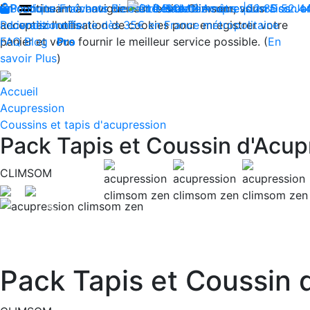
En continuant à naviguer sur le site Climsom, vous
Boutique
Produits innovants de Santé et de Bien-être | Livraison 
Fraîcheur
Bien-être
Contactez-nous : 02 85 52 4
Beauté
Acupression
Dos
Ja
acceptez l'utilisation de cookies pour enregistrer votre
Reconditionnés
Livraison offerte dès 35€ en France métropolitaine
panier et vous fournir le meilleur service possible. (
FAQ
Blog
Pro
En
savoir Plus
)
Accueil
Acupression
Coussins et tapis d'acupression
Pack Tapis et Coussin d'Acu
CLIMSOM
Previous
Pack Tapis et Coussin