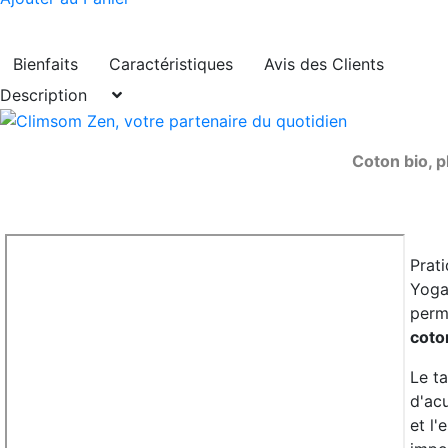
Bienfaits
Caractéristiques
Avis des Clients
Description
Coton bio, p
Prati
Yoga
perm
coto
Le t
d'ac
et l