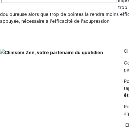
impor
trop 
douloureuse alors que trop de pointes la rendra moins eff
appuyée, nécessaire à l'efficacité de l'acupression.
Cl
Co
pa
Po
ta
êt
Re
ag
E