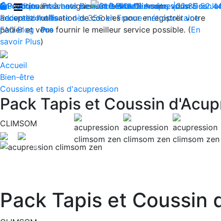
En continuant à naviguer sur le site Climsom, vous
Boutique
Produits innovants de Santé et de Bien-être | Livraison 
Fraîcheur
Bien-être
Contactez-nous : 02 85 52 4
Beauté
Acupression
Dos
Ja
acceptez l'utilisation de cookies pour enregistrer votre
Reconditionnés
Livraison offerte dès 35€ en France métropolitaine
panier et vous fournir le meilleur service possible. (
FAQ
Blog
Pro
En
savoir Plus
)
Accueil
Bien-être
Coussins et tapis d'acupression
Pack Tapis et Coussin d'Acu
CLIMSOM
Previous
Pack Tapis et Coussin