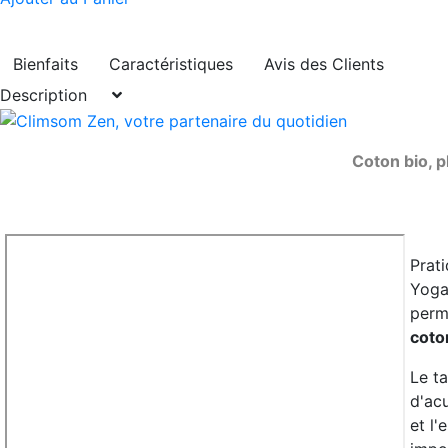
Bienfaits
Caractéristiques
Avis des Clients
Description
Coton bio, p
Prati
Yoga
perm
coto
Le t
d'ac
et l