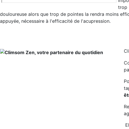
impor
trop 
douloureuse alors que trop de pointes la rendra moins eff
appuyée, nécessaire à l'efficacité de l'acupression.
Cl
Co
pa
Po
ta
êt
Re
ag
E