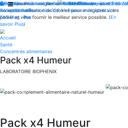
En continuant à naviguer sur le site Climsom, vous
Boutique
Produits innovants de Santé et de Bien-être | Livraison 
Fraîcheur
Bien-être
Beauté
Contactez-nous : 02 85 5
Acupression
Dos
Ja
acceptez l'utilisation de cookies pour enregistrer votre
Reconditionnés
Livraison offerte dès 35€ en France métropolitaine
panier et vous fournir le meilleur service possible. (
FAQ
Blog
Pro
En
savoir Plus
)
Accueil
Santé
Concentrés alimentaires
Pack x4 Humeur
LABORATOIRE BIOPHENIX
Previous
Pack x4 Humeur