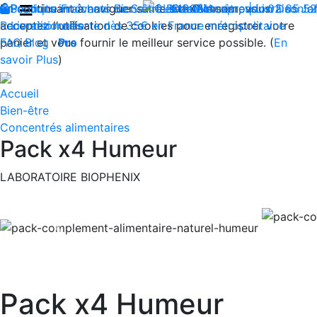
En continuant à naviguer sur le site Climsom, vous
Boutique
Produits innovants de Santé et de Bien-être | Livraison 
Fraîcheur
Bien-être
Beauté
Contactez-nous : 02 85 5
Acupression
Dos
Ja
acceptez l'utilisation de cookies pour enregistrer votre
Reconditionnés
Livraison offerte dès 35€ en France métropolitaine
panier et vous fournir le meilleur service possible. (
FAQ
Blog
Pro
En
savoir Plus
)
Accueil
Bien-être
Concentrés alimentaires
Pack x4 Humeur
LABORATOIRE BIOPHENIX
Previous
Pack x4 Humeur