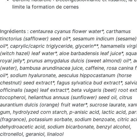
limite la formation de cernes
Ingrédients :
centaurea cyanus flower water*, carthamus
tinctorius (safflower) seed oil*, sesamum indicum (sesame
oil*, caprylic/capric triglyceride, glycerin**, hamamelis virg
(witch hazel) leaf water*, aloe barbadensis leaf juice*, squa
royal jelly*, prunus amygdalus dulcis (sweet almond) oil*, 
(water), bambusa arundinacea juice, caffeine, rosa canina f
oil*, sodium hyaluronate, aesculus hippocastanum (horse
chestnut) seed extract*, fagus sylvatica bud extract*, salvi
officinalis (sage) leaf extract*, beta vulgaris (beet) root ext
tocopherol, helianthus annuus (sunflower) seed oil, citrus
aurantium dulcis (orange) fruit water*, sucrose laurate, xa
gum, hydrolyzed corn starch, p-anisic acid, lactic acid, pa
(fragrance), potassium sorbate, sodium benzoate, citric aci
dehydroacetic acid, sodium bicarbonate, benzyl alcohol,
citronellol, geraniol, linalool