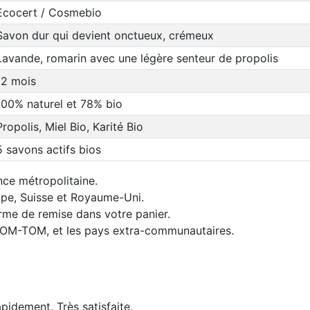
Ecocert / Cosmebio
Savon dur qui devient onctueux, crémeux
Lavande, romarin avec une légère senteur de propolis
12 mois
100% naturel et 78% bio
Propolis, Miel Bio, Karité Bio
5 savons actifs bios
nce métropolitaine.
rope, Suisse et Royaume-Uni.
orme de remise dans votre panier.
 DOM-TOM, et les pays extra-communautaires.
idement. Très satisfaite.