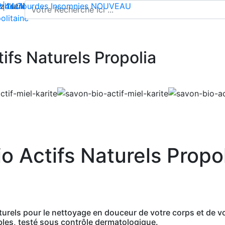
l'utilisation de cookies pour enregistrer votre panier et vou
 | Livraison offerte dès 35€ en France métropolitaine
2 44 74
mbes lourdes
-
contact@climsom.com
Insomnies
NOUVEAU
olitaine
ifs Naturels Propolia
o Actifs Naturels Propo
urels pour le nettoyage en douceur de votre corps et de vo
les, testé sous contrôle dermatologique.