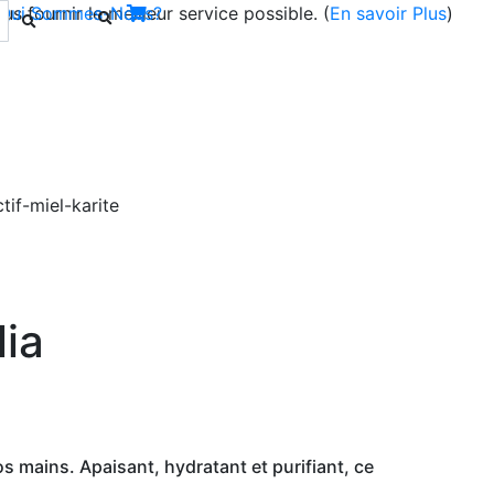
s fournir le meilleur service possible. (
Qui Sommes-Nous?
En savoir Plus
)
Next
lia
s mains. Apaisant, hydratant et purifiant, ce