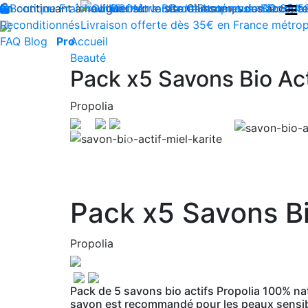
En continuant à naviguer sur le site Climsom, vous acceptez 
Boutique
Fraîcheur
Produits innovants de Santé et de Bien-être
Bien-être
Beauté
Contactez-nous : 02 85 5
Acupression
Dos
Ja
Reconditionnés
Livraison offerte dès 35€ en France métrop
FAQ
Blog
Pro
Accueil
Beauté
Pack x5 Savons Bio Act
Propolia
Previous
Pack x5 Savons Bi
Propolia
Pack de 5 savons bio actifs Propolia 100% nat
savon est recommandé pour les peaux sensib