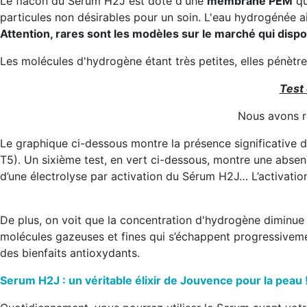
Le flacon du Sérum H2J
est doté d'une
membrane PEM
qu
particules non désirables pour un soin. L'eau hydrogénée ain
Attention, rares sont les modèles sur le marché qui dispo
Les molécules d'hydrogène étant très petites, elles pénètre
Test
Nous avons r
Le graphique ci-dessous montre la présence significative d
T5). Un sixième test, en vert ci-dessous, montre une absenc
d’une électrolyse par activation du Sérum H2J… L’activati
De plus, on voit que la concentration d'hydrogène diminue 
molécules gazeuses et fines qui s’échappent progressivemen
des bienfaits antioxydants.
Serum H2J : un véritable élixir de Jouvence pour la peau 