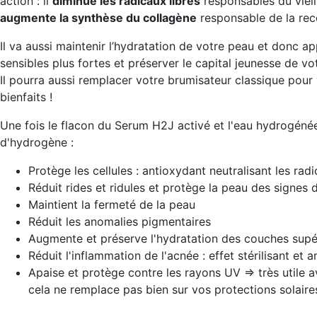
action : il
diminue les radicaux libres
responsables du vieil
augmente la synthèse du collagène
responsable de la recon
Il va aussi maintenir l’hydratation de votre peau et donc
ap
sensibles plus fortes
et
préserver le capital jeunesse
de vot
Il pourra aussi remplacer votre brumisateur classique pour
bienfaits !
Une fois le flacon du Serum H2J activé et l'eau hydrogénée p
d'hydrogène :
Protège les cellules : antioxydant neutralisant les radi
Réduit rides et ridules et protège la peau des signes d
Maintient la fermeté de la peau
Réduit les anomalies pigmentaires
Augmente et préserve l'hydratation des couches supér
Réduit l'inflammation de l'acnée : effet stérilisant et 
Apaise et protège contre les rayons UV => très utile a
cela ne remplace pas bien sur vos protections solaire