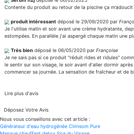
Serum h2j
déposé le 06/02/2025
Contente du produit au retour de la piscine ça m’adoucit 
produit intéressant
déposé le 29/09/2020 par
Franço
Je l'utilise matin et soir avant une crème hydratante, dep
estompées. En parallèle j'ai aspergé chaque matin une plan
Très bien
déposé le 06/05/2020 par
Françoise
Je ne sais pas si ce produit "réduit rides et ridules" comm
le sentir sur son visage, le soir avant d'aller dormir aprè
commencer sa journée. La sensation de fraîcheur et de bi
Lire plus d'avis
Déposez Votre Avis
Nous vous conseillons avec cet article :
Générateur d'eau hydrogénée Climsom Pure
Masque chauffant detox Spa du Visage