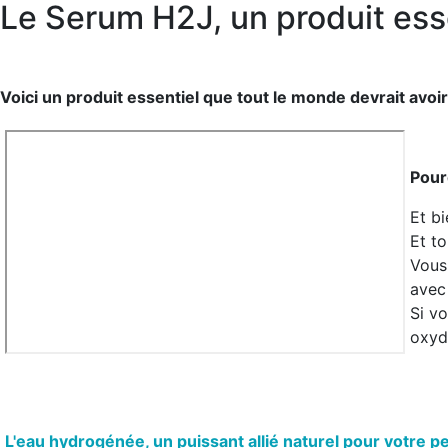
Le Serum H2J, un produit esse
Voici un produit essentiel que tout le monde devrait avoir 
Pour
Et bi
Et t
Vous
avec
Si v
oxyd
L'eau hydrogénée, un puissant allié naturel pour votre p