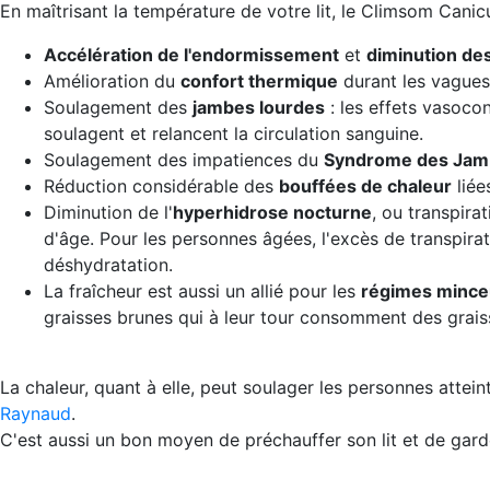
En maîtrisant la température de votre lit, le Climsom Cani
Accélération de l'endormissement
et
diminution de
Amélioration du
confort thermique
durant les vagues
Soulagement des
jambes lourdes
: les effets vasocon
soulagent et relancent la circulation sanguine.
Soulagement des impatiences du
Syndrome des Jam
Réduction considérable des
bouffées de chaleur
liée
Diminution de l'
hyperhidrose nocturne
, ou transpira
d'âge. Pour les personnes âgées, l'excès de transpir
déshydratation.
La fraîcheur est aussi un allié pour les
régimes minc
graisses brunes qui à leur tour consomment des grais
La chaleur, quant à elle, peut soulager les personnes attei
Raynaud
.
C'est aussi un bon moyen de préchauffer son lit et de garde