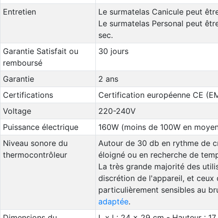
Entretien
Le surmatelas Canicule peut êtr
Le surmatelas Personal peut êtr
sec.
Garantie Satisfait ou
30 jours
remboursé
Garantie
2 ans
Certifications
Certification européenne CE (E
Voltage
220-240V
Puissance électrique
160W (moins de 100W en moyen
Niveau sonore du
Autour de 30 db en rythme de cr
thermocontrôleur
éloigné ou en recherche de temp
La très grande majorité des util
discrétion de l'appareil, et ceux 
particulièrement sensibles au b
adaptée
.
Dimensions du
L x l : 24 x 29 cm - Hauteur : 1