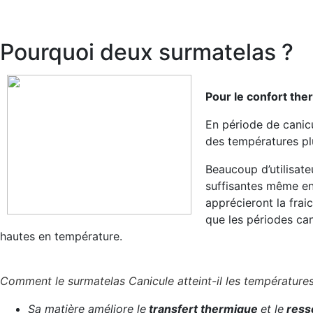
Pourquoi deux surmatelas ?
Pour le confort the
En période de canicu
des températures plu
Beaucoup d’utilisat
suffisantes même en 
apprécieront la fraic
que les périodes can
hautes en température.
Comment le surmatelas Canicule atteint-il les températures 
Sa matière améliore le
transfert thermique
et le
resse