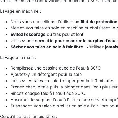
Vos taies en soie sont lavables en machine à 30°C avec un
Lavage en machine :
Nous vous conseillons d'utiliser un
filet de protection
Mettez vos taies en soie en machine et choisissez le
Evitez l'essorage
ou très peu et lent
Utilisez une
serviette pour essorer le surplus d'eau
d
Séchez vos taies en soie à l'air libre
. N'utilisez
jamais
Lavage à la main :
Remplissez une bassine avec de l'eau à 30°C
Ajoutez-y un détergent pour la soie
Laissez les taies en soie tremper pendant 3 minutes
Prenez chaque taie puis la plonger dans l'eau plusieur
Rincez chaque taie à l'eau tiède 30°C
Absorbez le surplus d'eau à l'aide d'une serviette aprè
Suspendez vos taies d'oreiller en soie à l'air libre pou
Ce qu'il ne faut jamais faire :