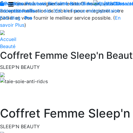
En continuant à naviguer sur le site Climsom, vous
Boutique
Produits innovants de Santé et de Bien-être | Livraison 
Fraîcheur
Bien-être
Beauté
Acupression
Contact
Dos
Ja
acceptez l'utilisation de cookies pour enregistrer votre
Reconditionnés
Livraison offerte dès 35€ en France métropolitaine
panier et vous fournir le meilleur service possible. (
FAQ
Blog
Pro
En
savoir Plus
)
Accueil
Beauté
Coffret Femme Sleep'n Beauty 
SLEEP'N BEAUTY
Previous
Coffret Femme Sleep'n 
SLEEP'N BEAUTY