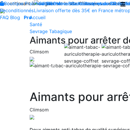
En continuant à naviguer sur le site Climsom, vous acceptez 
Boutique
Fraîcheur
Produits innovants de Santé et de Bien-être
Bien-être
Beauté
Contactez-nous : 02 85 5
Acupression
Dos
Ja
Reconditionnés
Livraison offerte dès 35€ en France métrop
FAQ
Blog
Pro
Accueil
Santé
Sevrage Tabagique
Aimants pour arrêter 
Climsom
Previous
Aimants pour arr
Climsom
Deux aimants anti-tabac de qualité supérieure