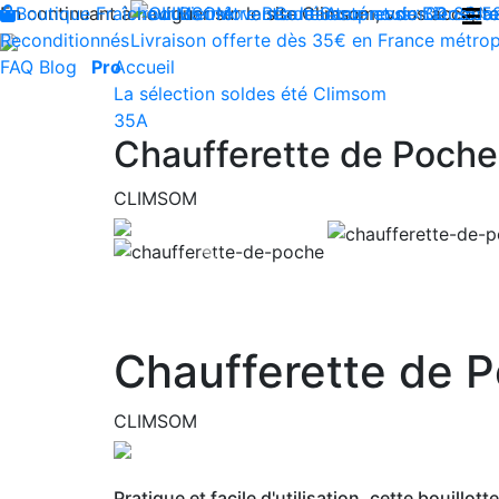
En continuant à naviguer sur le site Climsom, vous acceptez 
Boutique
Fraîcheur
Produits innovants de Santé et de Bien-être
Bien-être
Beauté
Contactez-nous : 02 85 5
Acupression
Dos
Ja
Reconditionnés
Livraison offerte dès 35€ en France métrop
FAQ
Blog
Pro
Accueil
La sélection soldes été Climsom
35A
Chaufferette de Poch
CLIMSOM
Previous
Chaufferette de 
CLIMSOM
Pratique et facile d'utilisation, cette bouillo