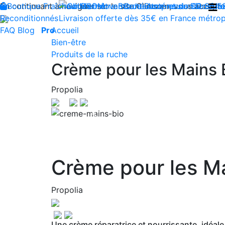
En continuant à naviguer sur le site Climsom, vous acceptez 
Boutique
Fraîcheur
Produits innovants de Santé et de Bien-être
Bien-être
Beauté
Contactez-nous : 02 85 5
Acupression
Dos
Ja
Reconditionnés
Livraison offerte dès 35€ en France métrop
FAQ
Blog
Pro
Accueil
Bien-être
Produits de la ruche
Crème pour les Mains B
Propolia
Previous
Crème pour les Ma
Propolia
Une crème réparatrice et nourrissante, idéale