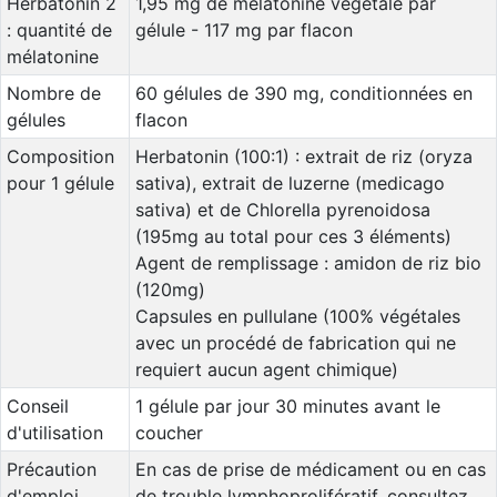
Herbatonin 2
1,95 mg de mélatonine végétale par
: quantité de
gélule - 117 mg par flacon
mélatonine
Nombre de
60 gélules de 390 mg, conditionnées en
gélules
flacon
Composition
Herbatonin (100:1) : extrait de riz (oryza
pour 1 gélule
sativa), extrait de luzerne (medicago
sativa) et de Chlorella pyrenoidosa
(195mg au total pour ces 3 éléments)
Agent de remplissage : amidon de riz bio
(120mg)
Capsules en pullulane (100% végétales
avec un procédé de fabrication qui ne
requiert aucun agent chimique)
Conseil
1 gélule par jour 30 minutes avant le
d'utilisation
coucher
Précaution
En cas de prise de médicament ou en cas
d'emploi
de trouble lymphoprolifératif, consultez