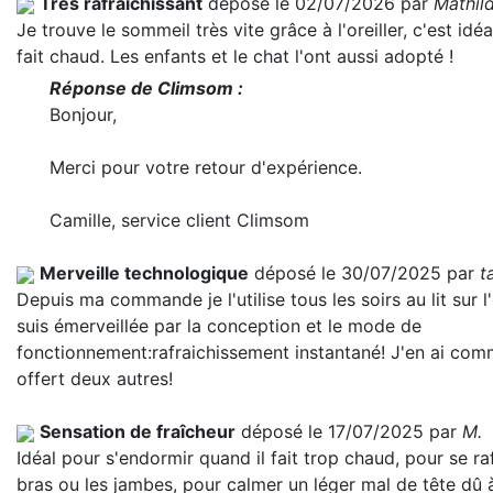
Très rafraîchissant
déposé le 02/07/2026 par
Mathil
Je trouve le sommeil très vite grâce à l'oreiller, c'est idéa
fait chaud. Les enfants et le chat l'ont aussi adopté !
Réponse de Climsom :
Bonjour,
Merci pour votre retour d'expérience.
Camille, service client Climsom
Merveille technologique
déposé le 30/07/2025 par
t
Depuis ma commande je l'utilise tous les soirs au lit sur l'o
suis émerveillée par la conception et le mode de
fonctionnement:rafraichissement instantané! J'en ai co
offert deux autres!
Sensation de fraîcheur
déposé le 17/07/2025 par
M.
Idéal pour s'endormir quand il fait trop chaud, pour se raf
bras ou les jambes, pour calmer un léger mal de tête dû à