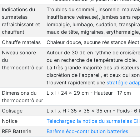
Indications du
Troubles du sommeil, insomnie, mauvais
surmatelas
insuffisance veineuse), jambes sans re
rafraichissant et
lombalgie, lumbago, sudation, transpir
chauffant
maux de tête, migraines, erythermalgie, 
Chauffe matelas
Chaleur douce, aucune résistance électri
Niveau sonore
Autour de 30 db en rythme de croisière
du
ou en recherche de température cible.
thermocontrôleur
La très grande majorité des utilisateur
discrétion de l'appareil, et ceux qui so
trouvent rapidement une
stratégie ada
Dimensions du
L x l : 24 x 29 cm - Hauteur : 17 cm
thermocontrôleur
Colisage
L x l x H : 35 x 35 x 35 cm - Poids : 6 
Notice
Téléchargez la notice du surmatelas C
REP Batterie
Barème éco-contribution batteries