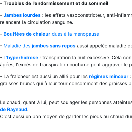
-
Troubles de l'endormissement et du sommeil
-
Jambes lourdes
: les effets vasoconstricteur, anti-infla
relancent la circulation sanguine.
-
Bouffées de chaleur
dues à la ménopause
-
Maladie des
jambes sans repos
aussi appelée maladie d
-
L'
hyperhidrose
: transpiration la nuit excessive. Cela co
âgées, l'excès de transpiration nocturne peut aggraver le 
- La fraîcheur est aussi un allié pour les
régimes minceur
:
graisses brunes qui à leur tour consomment des graisses b
Le chaud, quant à lui, peut soulager les personnes atteint
de Raynaud
.
C'est aussi un bon moyen de garder les pieds au chaud dura