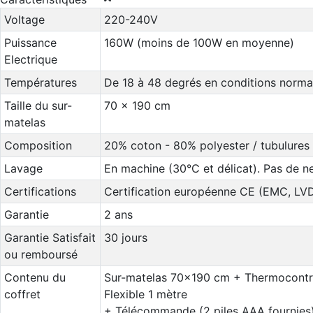
Voltage
220-240V
Puissance
160W (moins de 100W en moyenne)
Electrique
Températures
De 18 à 48 degrés en conditions norma
Taille du sur-
70 x 190 cm
matelas
Composition
20% coton - 80% polyester / tubulures 
Lavage
En machine (30°C et délicat). Pas de n
Certifications
Certification européenne CE (EMC, LV
Garantie
2 ans
Garantie Satisfait
30 jours
ou remboursé
Contenu du
Sur-matelas 70x190 cm + Thermocontrô
coffret
Flexible 1 mètre
+ Télécommande (2 piles AAA fournies