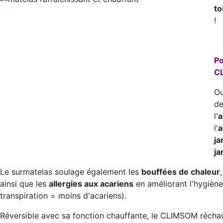
to
!
Po
C
Ou
de
l'
a
l'
a
ja
ja
Le surmatelas soulage également les
bouffées de chaleur
ainsi que les
allergies aux acariens
en améliorant l'hygiène
transpiration = moins d'acariens).
Réversible avec sa fonction chauffante, le CLIMSOM réchauf