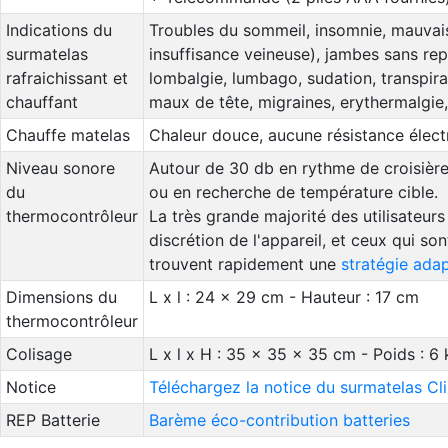
Indications du
Troubles du sommeil, insomnie, mauvais
surmatelas
insuffisance veineuse), jambes sans re
rafraichissant et
lombalgie, lumbago, sudation, transpir
chauffant
maux de tête, migraines, erythermalgie, 
Chauffe matelas
Chaleur douce, aucune résistance électri
Niveau sonore
Autour de 30 db en rythme de croisière
du
ou en recherche de température cible.
thermocontrôleur
La très grande majorité des utilisateur
discrétion de l'appareil, et ceux qui so
trouvent rapidement une
stratégie ada
Dimensions du
L x l : 24 x 29 cm - Hauteur : 17 cm
thermocontrôleur
Colisage
L x l x H : 35 x 35 x 35 cm - Poids : 6 
Notice
Téléchargez la notice du surmatelas C
REP Batterie
Barème éco-contribution batteries