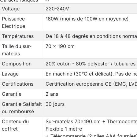
Voltage
220-240V
Puissance
160W (moins de 100W en moyenne)
Electrique
Températures
De 18 à 48 degrés en conditions norma
Taille du sur-
70 x 190 cm
matelas
Composition
20% coton - 80% polyester / tubulures 
Lavage
En machine (30°C et délicat). Pas de n
Certifications
Certification européenne CE (EMC, LV
Garantie
2 ans
Garantie Satisfait
30 jours
ou remboursé
Contenu du
Sur-matelas 70x190 cm + Thermocontrô
coffret
Flexible 1 mètre
+ Télécommande (2 piles AAA fournies