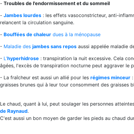
-
Troubles de l'endormissement et du sommeil
-
Jambes lourdes
: les effets vasoconstricteur, anti-infla
relancent la circulation sanguine.
-
Bouffées de chaleur
dues à la ménopause
-
Maladie des
jambes sans repos
aussi appelée maladie d
-
L'
hyperhidrose
: transpiration la nuit excessive. Cela co
âgées, l'excès de transpiration nocturne peut aggraver le 
- La fraîcheur est aussi un allié pour les
régimes minceur
:
graisses brunes qui à leur tour consomment des graisses b
Le chaud, quant à lui, peut soulager les personnes atteint
de Raynaud
.
C'est aussi un bon moyen de garder les pieds au chaud dura