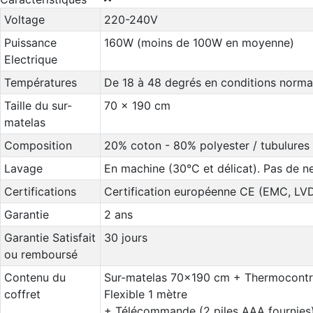
Voltage
220-240V
Puissance
160W (moins de 100W en moyenne)
Electrique
Températures
De 18 à 48 degrés en conditions norma
Taille du sur-
70 x 190 cm
matelas
Composition
20% coton - 80% polyester / tubulures 
Lavage
En machine (30°C et délicat). Pas de n
Certifications
Certification européenne CE (EMC, LV
Garantie
2 ans
Garantie Satisfait
30 jours
ou remboursé
Contenu du
Sur-matelas 70x190 cm + Thermocontrô
coffret
Flexible 1 mètre
+ Télécommande (2 piles AAA fournies