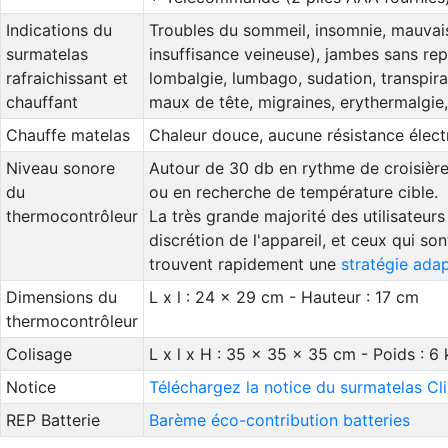
Indications du
Troubles du sommeil, insomnie, mauvais
surmatelas
insuffisance veineuse), jambes sans re
rafraichissant et
lombalgie, lumbago, sudation, transpir
chauffant
maux de tête, migraines, erythermalgie, 
Chauffe matelas
Chaleur douce, aucune résistance électri
Niveau sonore
Autour de 30 db en rythme de croisière
du
ou en recherche de température cible.
thermocontrôleur
La très grande majorité des utilisateur
discrétion de l'appareil, et ceux qui so
trouvent rapidement une
stratégie ada
Dimensions du
L x l : 24 x 29 cm - Hauteur : 17 cm
thermocontrôleur
Colisage
L x l x H : 35 x 35 x 35 cm - Poids : 6 
Notice
Téléchargez la notice du surmatelas C
REP Batterie
Barème éco-contribution batteries