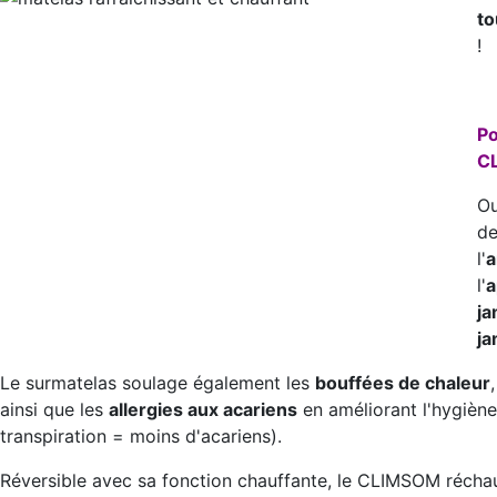
to
!
Po
C
Ou
de
l'
a
l'
a
ja
ja
Le surmatelas soulage également les
bouffées de chaleur
ainsi que les
allergies aux acariens
en améliorant l'hygiène
transpiration = moins d'acariens).
Réversible avec sa fonction chauffante, le CLIMSOM réchauf