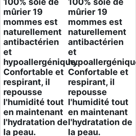
100% soie de
100% soie de
mûrier 19
mûrier 19
mommes est
mommes est
naturellement
naturellement
antibactérien
antibactérien
et
et
hypoallergénique.
hypoallergéniqu
Confortable et
Confortable et
respirant, il
respirant, il
repousse
repousse
l'humidité tout
l'humidité tout
en maintenant
en maintenant
l'hydratation de
l'hydratation de
la peau.
la peau.